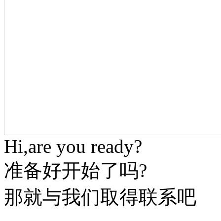
Hi,are you ready?
准备好开始了吗?
那就与我们取得联系吧