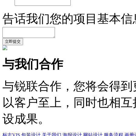
告话我们您的项目基本信
与我们合作
与锐联合作，您将会得到
以客户至上，同时也相互
设成果。
标志VIS
包装设计
关于我们
海报设计
网站设计
服务流程
画册