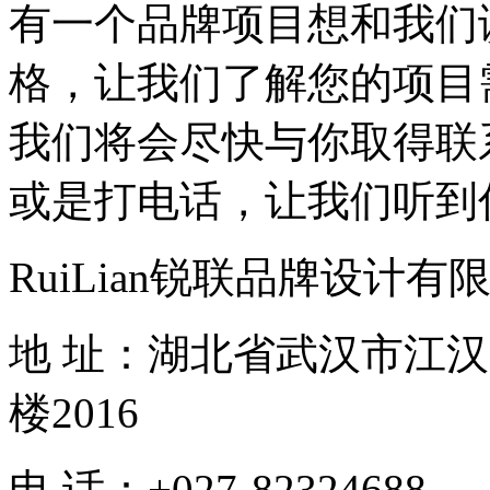
有一个品牌项目想和我们
格，让我们了解您的项目
我们将会尽快与你取得联
或是打电话，让我们听到
RuiLian锐联品牌设计有
地 址：湖北省武汉市江汉
楼2016
电 话：+027-82324688