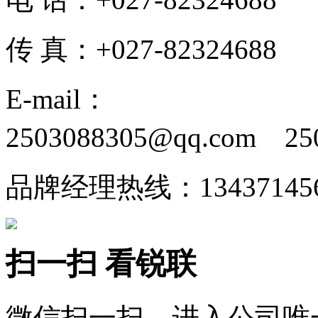
传 真：+027-82324688
E-mail：
2503088305@qq.com 2
品牌经理热线：13437145
扫一扫 看锐联
微信扫一扫，进入公司唯